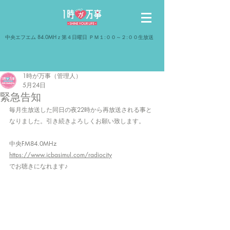
​中央エフエム 84.0MHｚ第４日曜日 ＰＭ１:００～２:００生放送
1時が万事（管理人）
5月24日
緊急告知
毎月生放送した同日の夜22時から再放送される事と
なりました。引き続きよろしくお願い致します。​
中央FM84.0MHz
https://www.jcbasimul.com/radiocity
でお聴きになれます♪