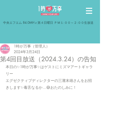
​中央エフエム 84.0MHｚ第４日曜日 ＰＭ１:００～２:００生放送
1時が万事（管理人）
2024年3月24日
第4回目放送（2024.3.24）の告知
本日の✨1時が万事✨はゲストにミズマアートギャラ
リー
エグゼクティブディレクターの三潴末雄さんをお招
きします✨毒舌なるか…😅おたのしみに！