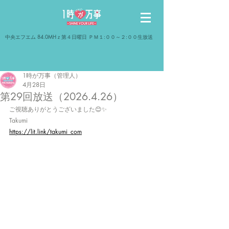
​中央エフエム 84.0MHｚ第４日曜日 ＰＭ１:００～２:００生放送
1時が万事（管理人）
4月28日
第29回放送（2026.4.26）
ご視聴ありがとうございました😊✨
Takumi
https://lit.link/takumi_com