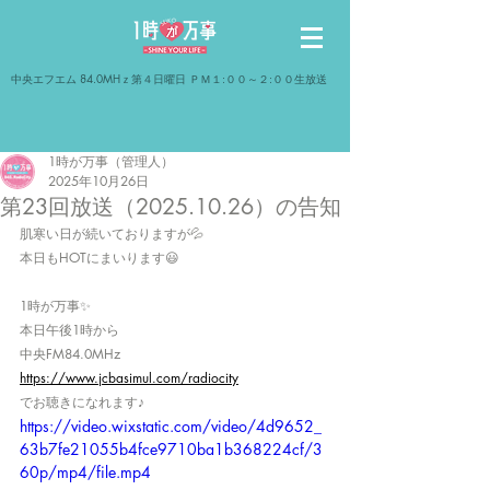
​中央エフエム 84.0MHｚ第４日曜日 ＰＭ１:００～２:００生放送
1時が万事（管理人）
2025年10月26日
第23回放送（2025.10.26）の告知
肌寒い日が続いておりますが💦
本日もHOTにまいります😃
1時が万事✨
本日午後1時から
中央FM84.0MHz
https://www.jcbasimul.com/radiocity
でお聴きになれます♪
https://video.wixstatic.com/video/4d9652_
63b7fe21055b4fce9710ba1b368224cf/3
60p/mp4/file.mp4