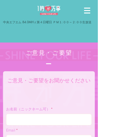
​中央エフエム 84.0MHｚ第４日曜日 ＰＭ１:００～２:００生放送
​ご意見・ご要望
​ー
​ご意見・ご要望をお聞かせください
お名前（ニックネーム可）
Email