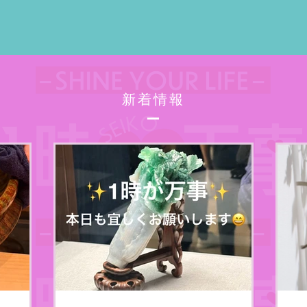
​新着情報
​ー