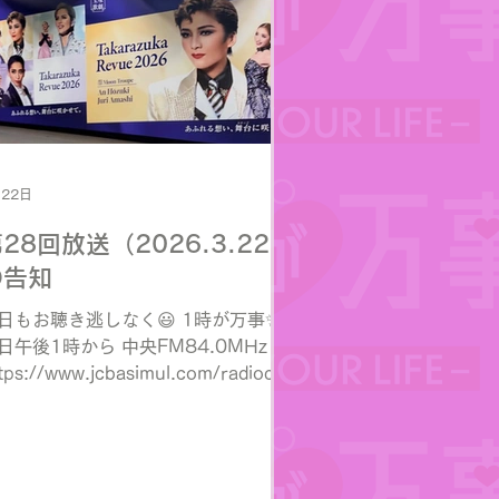
月22日
28回放送（2026.3.22）
の告知
日もお聴き逃しなく😃 1時が万事✨
日午後1時から 中央FM84.0MHz
tps://www.jcbasimul.com/radiocity
お聴きになれます♪