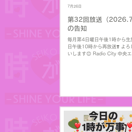
7月26日
第32回放送（2026.7
の告知
毎月第4日曜日午後1時から生放
日午後10時から再放送❣️ よ
いします😊 Radio City 中
84.0MHz
https://www.jcbasimul.com/r
でお聴きになれます♪