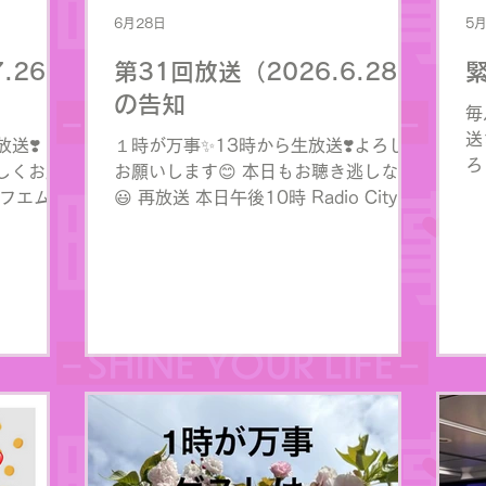
6月28日
5
.26）
第31回放送（2026.6.28）
の告知
​
送
送❣️ 同
１時が万事✨13時から生放送❣️よろしく
ろ
ろしくお願
お願いします😊 本日もお聴き逃しなく
F
央エフエム
😃 再放送 本日午後10時 Radio City 中
ht
央エフエム84.0MHz
で
adiocity
https://www.jcbasimul.com/radiocity
でお聴きになれます♪