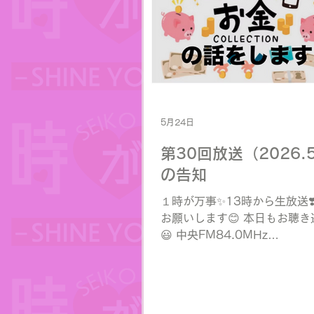
5月24日
第30回放送（2026.5
の告知
１時が万事✨13時から生放送❣
お願いします😊 本日もお聴
😃 中央FM84.0MHz
https://www.jcbasimul.com/r
でお聴きになれます♪