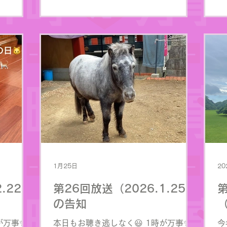
1月25日
20
.22）
第26回放送（2026.1.25）
の告知
（
が万事✨
本日もお聴き逃しなく😃 1時が万事✨
今