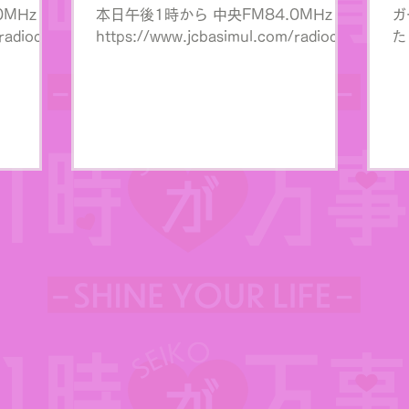
0MHz
本日午後1時から 中央FM84.0MHz
ガ
adiocity
https://www.jcbasimul.com/radiocity
た
でお聴きになれます♪