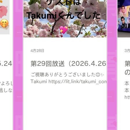
4月28日
3
.24）
第29回放送（2026.4.26）
第
ご視聴ありがとうございました😊✨
Takumi https://lit.link/takumi_com
️よろしく
本
き逃しなく
本
ht
adiocity
で