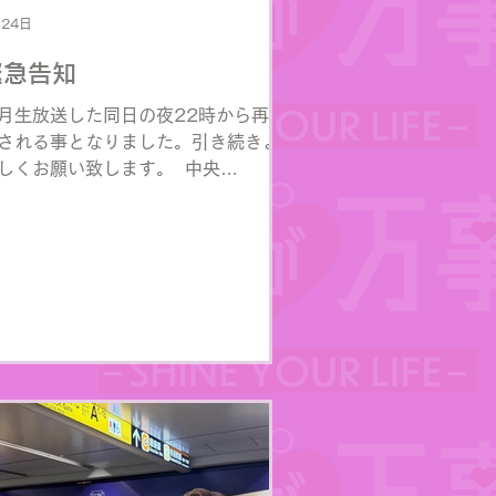
月24日
緊急告知
毎月生放送した同日の夜22時から再放
される事となりました。引き続きよ
しくお願い致します。​ ​ 中央
M84.0MHz
tps://www.jcbasimul.com/radiocity
お聴きになれます♪