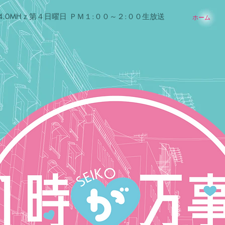
84.0MHｚ第４日曜日 ＰＭ１:００～２:００生放送
ホーム